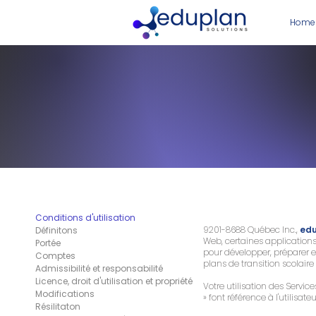
Home
Conditions d'utilisation
9201-8688 Québec Inc.,
edu
Définitons
Web, certaines applications, 
Portée
pour développer, préparer e
Comptes
plans de transition scolaire
Admissibilité et responsabilité
Licence, droit d'utilisation et propriété
Votre utilisation des Servic
Modifications
» font référence à l'utilisate
Résilitaton