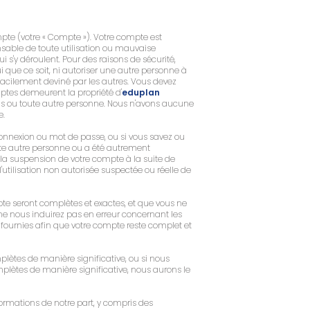
mpte (votre « Compte »). Votre compte est
nsable de toute utilisation ou mauvaise
ui s'y déroulent. Pour des raisons de sécurité,
i que ce soit, ni autoriser une autre personne à
facilement deviné par les autres. Vous devez
ptes demeurent la propriété d'
eduplan
us ou toute autre personne. Nous n'avons aucune
e.
nnexion ou mot de passe, ou si vous savez ou
te autre personne ou a été autrement
a suspension de votre compte à la suite de
utilisation non autorisée suspectée ou réelle de
te seront complètes et exactes, et que vous ne
ne nous induirez pas en erreur concernant les
fournies afin que votre compte reste complet et
lètes de manière significative, ou si nous
mplètes de manière significative, nous aurons le
ormations de notre part, y compris des