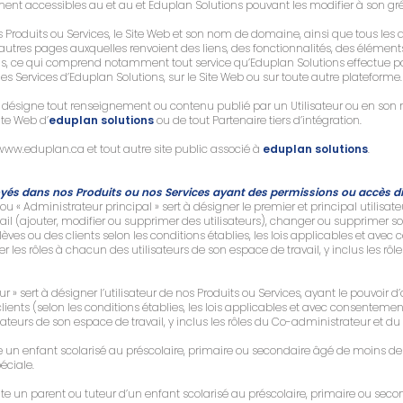
ment accessibles au et au et Eduplan Solutions pouvant les modifier à son g
les Produits ou Services, le Site Web et son nom de domaine, ainsi que tous l
 autres pages auxquelles renvoient des liens, des fonctionnalités, des élémen
ons, ce qui comprend notamment tout service qu’Eduplan Solutions effectue po
 les Services d’Eduplan Solutions, sur le Site Web ou sur toute autre plateforme.
r » désigne tout renseignement ou contenu publié par un Utilisateur ou en son 
ite Web d’
eduplan solutions
ou de tout Partenaire tiers d’intégration.
www.eduplan.ca
et tout autre site public associé à
eduplan solutions
.
és dans nos Produits ou nos Services ayant des permissions ou accès di
ou « Administrateur principal » sert à désigner le premier et principal utilisat
ail (ajouter, modifier ou supprimer des utilisateurs), changer ou supprimer
élèves ou des clients selon les conditions établies, les lois applicables et av
er les rôles à chacun des utilisateurs de son espace de travail, y inclus les r
 » sert à désigner l’utilisateur de nos Produits ou Services, ayant le pouvoir d
lients (selon les conditions établies, les lois applicables et avec consenteme
sateurs de son espace de travail, y inclus les rôles du Co-administrateur et du
te un enfant scolarisé au préscolaire, primaire ou secondaire âgé de moins de 
éciale.
nte un parent ou tuteur d’un enfant scolarisé au préscolaire, primaire ou sec