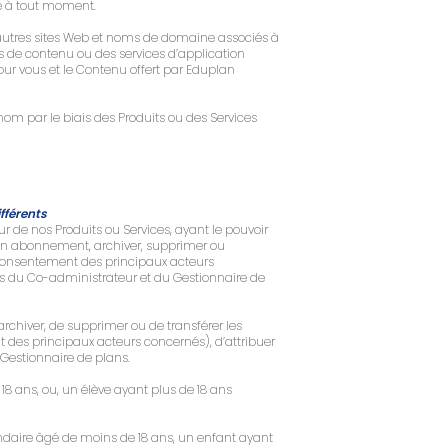
ré à tout moment.
es autres sites Web et noms de domaine associés à
ts de contenu ou des services d’application
ur vous et le Contenu offert par Eduplan
nom par le biais des Produits ou des Services
fférents
eur de nos Produits ou Services, ayant le pouvoir
 son abonnement, archiver, supprimer ou
ec consentement des principaux acteurs
ôles du Co-administrateur et du Gestionnaire de
’archiver, de supprimer ou de transférer les
nt des principaux acteurs concernés), d’attribuer
 Gestionnaire de plans.
18 ans, ou, un élève ayant plus de 18 ans
ondaire âgé de moins de 18 ans, un enfant ayant