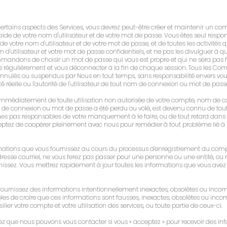
r certains aspects des Services, vous devrez peut-être créer et maintenir un co
ide de votre nom d'utilisateur et de votre mot de passe. Vous êtes seul respo
de votre nom d'utilisateur et de votre mot de passe, et de toutes les activités q
d'utilisateur et votre mot de passe confidentiels, et ne pas les divulguer à qu
ommandons de choisir un mot de passe qui vous est propre et qui ne sera pas 
 régulièrement et vous déconnecter à la fin de chaque session. Tous les Com
annulés ou suspendus par Nous en tout temps, sans responsabilité envers vo
tité réelle ou l'autorité de l'utilisateur de tout nom de connexion ou mot de pass
mmédiatement de toute utilisation non autorisée de votre compte, nom de co
de connexion ou mot de passe a été perdu ou volé, est devenu connu de tou
pas responsables de votre manquement à le faire, ou de tout retard dans l
ceptez de coopérer pleinement avec nous pour remédier à tout problème lié à l'
ormations que vous fournissez au cours du processus d'enregistrement du comp
resse courriel, ne vous ferez pas passer pour une personne ou une entité, ou 
issez. Vous mettrez rapidement à jour toutes les informations que vous avez 
ournissez des informations intentionnellement inexactes, obsolètes ou incomp
es de croire que ces informations sont fausses, inexactes, obsolètes ou inco
lier votre compte et votre utilisation des services, ou toute partie de ceux-ci.
 que nous pouvons vous contacter si vous « acceptez » pour recevoir des inf