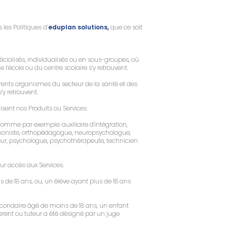
 les Politiques d’
eduplan solutions,
que ce soit
spécialisés, individualisés ou en sous-groupes, où
l’école ou du centre scolaire s’y retrouvent.
érents organismes du secteur de la santé et des
’y retrouvent.
isent nos Produits ou Services.
 comme par exemple: auxiliaire d'intégration,
ophoniste, orthopédagogue, neuropsychologue,
ur, psychologue, psychothérapeute, technicien
eur accès aux Services.
s de 18 ans, ou, un élève ayant plus de 18 ans
 secondaire âgé de moins de 18 ans, un enfant
arent ou tuteur a été désigné par un juge