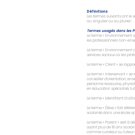
Définitions
Les termes suivants ont le se
au singulier ou au pluriel :
Termes usagés dans les Pol
Le terme « Environnement sco
les professionnels non-ensei
Le terme « Environnement cl
services sociaux où les prof
Le terme « Client » se rappo
Le terme « Intervenant » se 
conseiller d'orientation, e
personne ressource, physio
en éducation spécialisé, tuteu
Le terme « Identifiant d’uti
Le terme « Élève » fait réfé
scolarisé dans une école spé
Le terme « Parent » sert à 
ayant plus de 18 ans scolar
comme curateur ou tuteur q