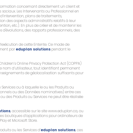
’information concernant directement un client et
s sociaux. Les Intervenants ou Professionnel en
d’intervention, plans de traitements,
tion des aspects administratifs relatifs à leur
ention, etc.). En plus de créer et de maintenir les
s d'évolutions, des rapports professionnels, des
 l’exécution de cette Entente. Ce mode de
moment par
eduplan solutions
pendant le
hildren’s Online Privacy Protection Act (COPPA)
 nom d’utilisateur, tout identifiant permanent
 renseignements de géolocalisation suffisants pour
u Services ou à laquelle le ou les Produits ou
onnels ou des Données nominatives) entre ces
ou des Produits ou Services ne peut être réalisée
utions
, accessible sur le site
www.eduplan.ca
, ou
 les boutiques d’applications pour ordinateurs de
ay et Microsoft Store.
oduits ou les Services d’
eduplan solutions
, ces