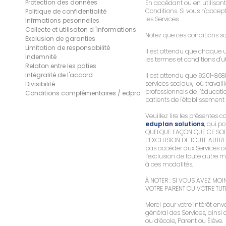
Protection des données
En accédant ou en utilisant 
Conditions. Si vous n'accep
Politique de confidentialité
les Services.
Infrmations pesonnelles
Collecte et utilisaton d 'informations
Notez que ces conditions son
Exclusion de garanties
Limitation de responsabilité
Il est attendu que chaque util
Indemnité
les termes et conditions d'ut
Relaton entre les paties
Intégralité de l'accord
Il est attendu que 9201-868
services sociaux, où travail
Divisibilité
professionnels de l’éducati
Conditions complémentaires / edpro
patients de l'établissement
Veuillez lire les présentes
eduplan solutions
, qui p
QUELQUE FAÇON QUE CE SOIT,
L’EXCLUSION DE TOUTE AUTRE 
pas accéder aux Services ou 
l’exclusion de toute autre 
à ces modalités.
À NOTER : SI VOUS AVEZ MOI
VOTRE PARENT OU VOTRE TUTE
Merci pour votre intérêt env
général des Services, ainsi 
ou d’école, Parent ou Élève.