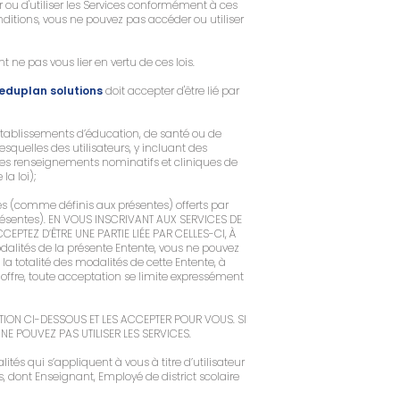
r ou d'utiliser les Services conformément à ces
nditions, vous ne pouvez pas accéder ou utiliser
t ne pas vous lier en vertu de ces lois.
eduplan solutions
doit accepter d'être lié par
 établissements d’éducation, de santé ou de
esquelles des utilisateurs, y incluant des
 des renseignements nominatifs et cliniques de
a loi);
ces (comme définis aux présentes) offerts par
 présentes). EN VOUS INSCRIVANT AUX SERVICES DE
PTEZ D’ÊTRE UNE PARTIE LIÉE PAR CELLES-CI, À
dalités de la présente Entente, vous ne pouvez
 la totalité des modalités de cette Entente, à
offre, toute acceptation se limite expressément
SATION CI-DESSOUS ET LES ACCEPTER POUR VOUS. SI
E POUVEZ PAS UTILISER LES SERVICES.
ités qui s’appliquent à vous à titre d’utilisateur
is, dont Enseignant, Employé de district scolaire