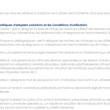
ns qui leur est attribué ici lorsqu’ils sont utilisés dans l’Entente, ainsi que dans
itiques d’eduplan solutions et les Conditions d’utilisation
laire » sert à désigner la salle de classe, les salles qui offrent des services 
gnants ou intervenants, les professionnels-enseignants et l’administration de 
inique ou pédagogique » sert à désigner les centres, les cliniques ou les diff
essionnels non-enseignants ou intervenants et l’administration du dit milieu s
rte à une personne de tous âges recevant les services d’un Intervenant qui util
réfère à une personne qui offre des services spécialisés ou de relation d’aide
nseignant en adaptation scolaire, éducateur spécialisé, ergothérapeute, orth
thérapeute, préposé aux personnes en situation de handicap, psychoéducate
r, travailleur social, etc.).
lisateur » désigne le mot de passe et le nom d’utilisateur donnant à un utilisat
rence à un enfant scolarisé au préscolaire, primaire ou secondaire âgé de moin
ciale..
désigner le parent ou tuteur d’un enfant scolarisé au préscolaire, primaire ou
isé dans une école spéciale, ou, un adulte en situation de handicap dont le p
ui pourra assumer la curatelle ou tutelle handicap.