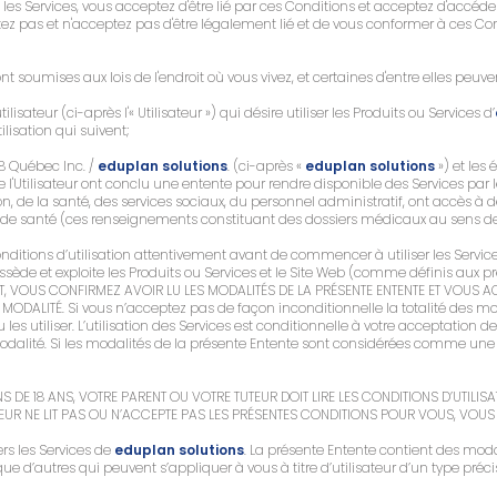
les Services, vous acceptez d'être lié par ces Conditions et acceptez d'accéde
tez pas et n'acceptez pas d'être légalement lié et de vous conformer à ces Co
t soumises aux lois de l'endroit où vous vivez, et certaines d'entre elles peuven
isateur (ci-après l'« Utilisateur ») qui désire utiliser les Produits ou Services d’
ilisation qui suivent;
8 Québec Inc. /
eduplan solutions
. (ci-après «
eduplan solutions
») et les
le l'Utilisateur ont conclu une entente pour rendre disponible des Services par l
on, de la santé, des services sociaux, du personnel administratif, ont accès à
 de santé (ces renseignements constituant des dossiers médicaux au sens de l
 conditions d’utilisation attentivement avant de commencer à utiliser les Servi
ossède et exploite les Produits ou Services et le Site Web (comme définis aux
 VOUS CONFIRMEZ AVOIR LU LES MODALITÉS DE LA PRÉSENTE ENTENTE ET VOUS ACCE
MODALITÉ. Si vous n’acceptez pas de façon inconditionnelle la totalité des mo
les utiliser. L’utilisation des Services est conditionnelle à votre acceptation de
modalité. Si les modalités de la présente Entente sont considérées comme une 
NS DE 18 ANS, VOTRE PARENT OU VOTRE TUTEUR DOIT LIRE LES CONDITIONS D’UTILI
UR NE LIT PAS OU N’ACCEPTE PAS LES PRÉSENTES CONDITIONS POUR VOUS, VOUS N
ers les Services de
eduplan solutions
. La présente Entente contient des modal
que d’autres qui peuvent s’appliquer à vous à titre d’utilisateur d’un type préc