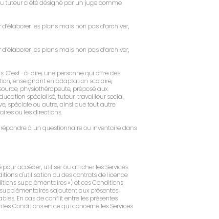
t ou tuteur a été désigné par un juge comme
ir d’élaborer les plans mais non pas d’archiver,
ir d’élaborer les plans mais non pas d’archiver,
. C’est -à-dire, une personne qui offre des
ation, enseignant en adaptation scolaire,
source, physiothérapeute, préposé aux
tion spécialisé, tuteur, travailleur social,
e, spéciale ou autre, ainsi que tout autre
ires ou les directions.
 à répondre à un questionnaire ou inventaire dans
 pour accéder, utiliser ou afficher les Services.
tions d'utilisation ou des contrats de licence
ditions supplémentaires ») et ces Conditions
 supplémentaires s'ajoutent aux présentes
ables. En cas de conflit entre les présentes
ntes Conditions en ce qui concerne les Services