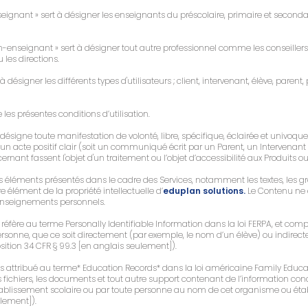
eignant » sert à désigner les enseignants du préscolaire, primaire et secondai
n-enseignant » sert à désigner tout autre professionnel comme les conseiller
u les directions.
t à désigner les différents types d'utilisateurs ; client, intervenant, élève, par
 les présentes conditions d’utilisation.
ésigne toute manifestation de volonté, libre, spécifique, éclairée et univoqu
un acte positif clair (soit un communiqué écrit par un Parent, un Intervenan
rnant fassent l'objet d'un traitement ou l’objet d’accessibilité aux Produits ou
s éléments présentés dans le cadre des Services, notamment les textes, les gr
 élément de la propriété intellectuelle d’
eduplan solutions.
Le Contenu ne co
Renseignements personnels.
réfère au terme Personally Identifiable Information dans la loi FERPA, et comp
 personne, que ce soit directement (par exemple, le nom d’un élève) ou indir
position 34 CFR § 99.3 [en anglais seulement]).
sens attribué au terme* Education Records* dans la loi américaine Family Educ
 fichiers, les documents et tout autre support contenant de l’information co
blissement scolaire ou par toute personne au nom de cet organisme ou établis
lement]).