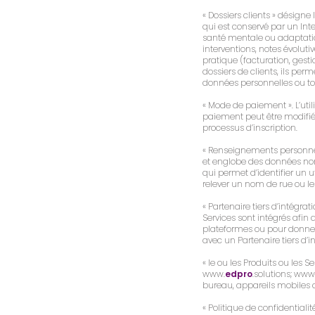
« Dossiers clients » désigne
qui est conservé par un Inte
santé mentale ou adaptation 
interventions, notes évoluti
pratique (facturation, gestio
dossiers de clients, ils per
données personnelles ou tou
« Mode de paiement ». L’uti
paiement peut être modifié 
processus d’inscription.
« Renseignements personnels
et englobe des données nom
qui permet d’identifier un u
relever un nom de rue ou le 
« Partenaire tiers d’intégra
Services sont intégrés af
plateformes ou pour donner 
avec un Partenaire tiers d’i
« le ou les Produits ou les S
www.
edpro
.solutions; www
bureau, appareils mobiles o
« Politique de confidentiali