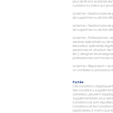
plus de 18 ans scolarisé da
curateur ou tuteur qui pour
Le terme « Gestionnaire de p
de supprimer ou de transfére
Le terme « Gestionnaire de p
de supprimer ou de transfére
Le terme « Professionnel » 
services spécialisés ou de r
éducateur spécialisé, ergo
personnes en situation de h
etc.), désigner les enseigna
professionnel comme les con
Le terme « Répondant » se r
un contexte ou processus d’
Portée
Ces conditions s'appliquent à
Des conditions supplémentai
utilisateur, peuvent s'appl
supplémentaires vous seront
Conditions et sont réputées e
Conditions et les Condition
applicables, à moins que l