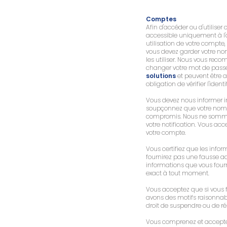
Comptes
Afin d'accéder ou d'utilise
accessible uniquement à l'a
utilisation de votre compte, 
vous devez garder votre nom 
les utiliser. Nous vous rec
changer votre mot de passe
solutions
et peuvent être 
obligation de vérifier l'iden
Vous devez nous informer i
soupçonnez que votre nom 
compromis. Nous ne sommes 
votre notification. Vous ac
votre compte.
Vous certifiez que les inf
fournirez pas une fausse ad
informations que vous fourn
exact à tout moment.
Vous acceptez que si vous f
avons des motifs raisonnabl
droit de suspendre ou de rési
Vous comprenez et acceptez