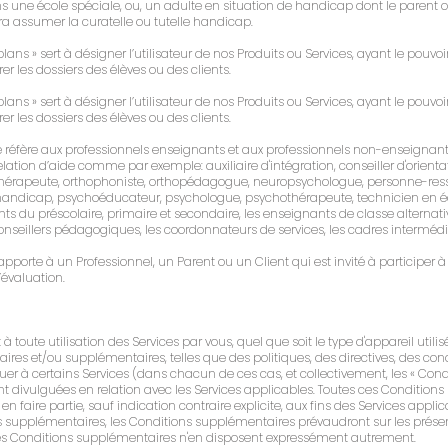
ns une école spéciale, ou, un adulte en situation de handicap dont le paren
ra assumer la curatelle ou tutelle handicap.
lans » sert à désigner l’utilisateur de nos Produits ou Services, ayant le pouvo
r les dossiers des élèves ou des clients.
lans » sert à désigner l’utilisateur de nos Produits ou Services, ayant le pouvo
r les dossiers des élèves ou des clients.
se réfère aux professionnels enseignants et aux professionnels non-enseignants
elation d’aide comme par exemple: auxiliaire d'intégration, conseiller d'orient
thérapeute, orthophoniste, orthopédagogue, neuropsychologue, personne-res
andicap, psychoéducateur, psychologue, psychothérapeute, technicien en éduca
nts du préscolaire, primaire et secondaire, les enseignants de classe alternativ
seillers pédagogiques, les coordonnateurs de services, les cadres intermédia
apporte à un Professionnel, un Parent ou un Client qui est invité à participer
évaluation.
 toute utilisation des Services par vous, quel que soit le type d'appareil utilisé
res et/ou supplémentaires, telles que des politiques, des directives, des condi
iquer à certains Services (dans chacun de ces cas, et collectivement, les « Con
 divulguées en relation avec les Services applicables. Toutes ces Conditions
n faire partie, sauf indication contraire explicite, aux fins des Services applic
s supplémentaires, les Conditions supplémentaires prévaudront sur les prése
es Conditions supplémentaires n'en disposent expressément autrement.