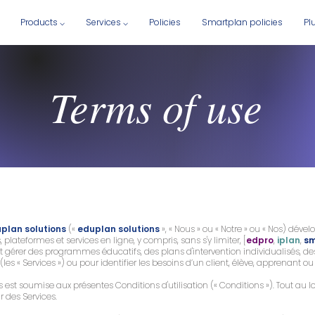
Products ⌵
Services ⌵
Policies
Smartplan policies
Pl
Terms of use
plan solutions
(«
eduplan solutions
», « Nous » ou « Notre » ou « Nos) dével
plateformes et services en ligne, y compris, sans s'y limiter, [
edpro
,
iplan
,
sm
t gérer des programmes éducatifs, des plans d'intervention individualisés, 
 (les « Services ») ou pour identifier les besoins d’un client, élève, apprenant 
es est soumise aux présentes Conditions d'utilisation (« Conditions »). Tout au l
ur des Services.