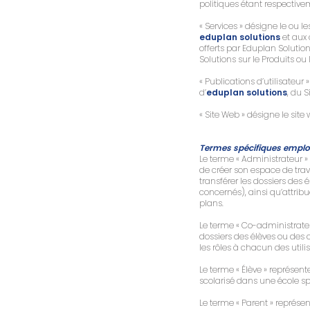
politiques étant respective
« Services » désigne le ou 
eduplan solutions
et aux
offerts par Eduplan Soluti
Solutions sur le Produits ou
« Publications d’utilisateu
d’
eduplan solutions
, du S
« Site Web » désigne le site
Termes spécifiques employ
Le terme « Administrateur » 
de créer son espace de trav
transférer les dossiers des 
concernés), ainsi qu’attribu
plans.
Le terme « Co-administrateur
dossiers des élèves ou des c
les rôles à chacun des utili
Le terme « Élève » représen
scolarisé dans une école sp
Le terme « Parent » représe