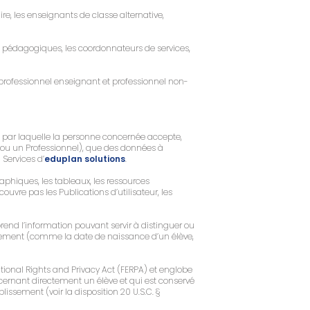
re, les enseignants de classe alternative,
s pédagogiques, les coordonnateurs de services,
ent, professionnel enseignant et professionnel non-
e par laquelle la personne concernée accepte,
t ou un Professionnel), que des données à
 Services d’
eduplan solutions
.
aphiques, les tableaux, les ressources
uvre pas les Publications d’utilisateur, les
rend l’information pouvant servir à distinguer ou
ectement (comme la date de naissance d’un élève,
ational Rights and Privacy Act (FERPA) et englobe
ncernant directement un élève et qui est conservé
sement (voir la disposition 20 U.S.C. §