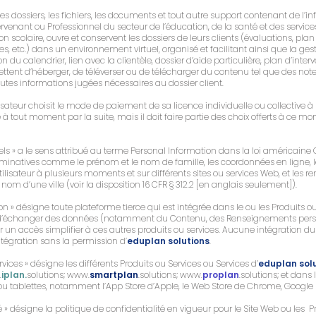
 les dossiers, les fichiers, les documents et tout autre support contenant de l
rvenant ou Professionnel du secteur de l’éducation, de la santé et des service
scolaire, ouvre et conservent les dossiers de leurs clients (évaluations, plan 
ves, etc.) dans un environnement virtuel, organisé et facilitant ainsi que la ges
n du calendrier, lien avec la clientèle, dossier d’aide particulière, plan d’interv
mettent d’héberger, de téléverser ou de télécharger du contenu tel que des note
tes informations jugées nécessaires au dossier client.
lisateur choisit le mode de paiement de sa licence individuelle ou collective à
à tout moment par la suite, mais il doit faire partie des choix offerts à ce 
 » a le sens attribué au terme Personal Information dans la loi américaine C
inatives comme le prénom et le nom de famille, les coordonnées en ligne, le
tilisateur à plusieurs moments et sur différents sites ou services Web, et les
nom d’une ville (voir la disposition 16 CFR § 312.2 [en anglais seulement]).
tion » désigne toute plateforme tierce qui est intégrée dans le ou les Produits o
in d’échanger des données (notamment du Contenu, des Renseignements pers
un accès simplifier à ces autres produits ou services. Aucune intégration du 
ntégration sans la permission d’
eduplan solutions
.
ervices » désigne les différents Produits ou Services ou Services d’
eduplan sol
.
iplan.
solutions; www.
smartplan
.solutions; www.
proplan
.solutions; et dans
u tablettes, notamment l’App Store d’Apple, le Web Store de Chrome, Google Pl
té » désigne la politique de confidentialité en vigueur pour le Site Web ou les Pr