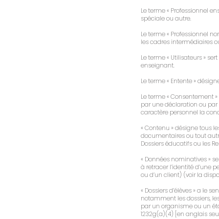
Le terme « Professionnel ens
spéciale ou autre.
Le terme « Professionnel no
les cadres intermédiaires o
Le terme « Utilisateurs » ser
enseignant.
Le terme « Entente » désigne
Le terme « Consentement » d
par une déclaration ou par 
caractère personnel la conce
« Contenu » désigne tous le
documentaires ou tout autre
Dossiers éducatifs ou les 
« Données nominatives » se 
à retracer l’identité d’une
ou d’un client) (voir la dis
« Dossiers d’élèves » a le 
notamment les dossiers, les
par un organisme ou un éta
1232g(a)(4) [en anglais seu